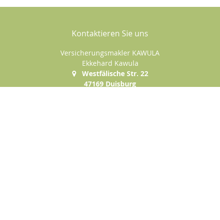
Kontaktieren Sie uns
Versicherungsmakler KAWULA
Ekkehard Kawula
Westfälische Str. 22
47169 Duisburg
+49 (0)203-5004783
+49 (0)177-1585222
+49 (0)203-5004784
e.kawula@t-online.de
Nachricht schreiben
Startseite