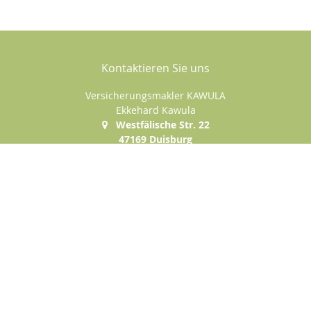
Kontaktieren Sie uns
Versicherungsmakler KAWULA
Ekkehard Kawula
Westfälische Str. 22
47169 Duisburg
+49 (0)203-5004783
+49 (0)177-1585222
+49 (0)203-5004784
e.kawula@t-online.de
Nachricht schreiben