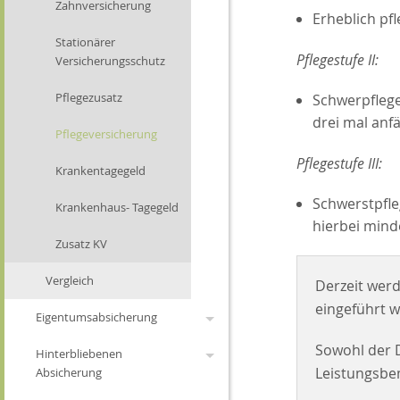
Änderungen 2022
Berufshaftpflicht
Mietverlust
Steuer- RS
Zahnversicherung
Erheblich pf
Änderungen 2021
Maschinen
Stationärer
Pflegestufe II:
Versicherungsschutz
Änderungen 2020
IT-Versicherung
Pflegezusatz
Schwerpflege
Änderungen 2019
Feuer
drei mal anfäl
Pflegeversicherung
Änderungen 2018
Ertragsschaden
Pflegestufe III:
Krankentagegeld
Änderungen 2017
Elektronik
Schwerstpfle
Krankenhaus- Tagegeld
Änderungen 2016
Betriebsunterbrechung
hierbei mind
Zusatz KV
Änderungen 2015
Betriebsinhalt
Vergleich
Derzeit werd
Änderungen 2014
Betriebsgebäude
eingeführt w
Eigentumsabsicherung
Sowohl der D
Hinterbliebenen
Privathaftpflicht
Leistungsbe
Absicherung
Haus und Grundstück