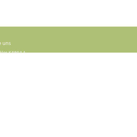
e uns
kler KAWULA
tr. 22
04783
85222
04784
ne.de
chreiben