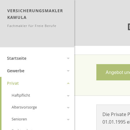
VERSICHERUNGSMAKLER
KAWULA
Fachmakler für Freie Berufe
Startseite
Aktuelles
Gewerbe
Angebot und
Angebotsanfragen
Archiv
Manager
Privat
Wissenswertes
Änderungen 2026
Neu zum 01.09.2012
Vertrauensschäden
Haftpflicht
Lexikon
Geschichte und
Änderungen 2012
Fuhrpark
Altersvorsorge
Privathaftpflicht
Entstehung der
Die Private 
Suche
Änderungen 2011
Wechsel Strom,Gas
Versicherungen
Vermieterrechtsschutz
Senioren
Diensthaftpflicht
Privat-Rente
Leistungen
01.01.1995 e
Änderungen 2010
Warnbutton