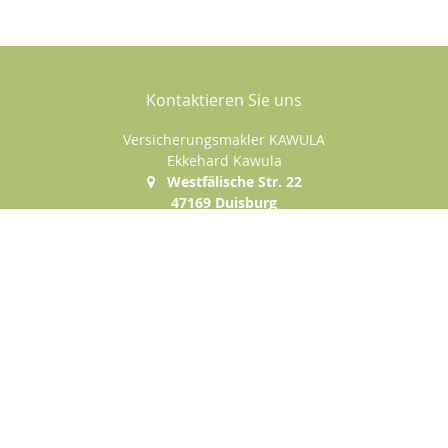
Kontaktieren Sie uns
Versicherungsmakler KAWULA
Ekkehard Kawula
Westfälische Str. 22
47169 Duisburg
+49 (0)203-5004783
+49 (0)177-1585222
+49 (0)203-5004784
e.kawula@t-online.de
Nachricht schreiben