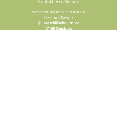
Kontaktieren Sie uns
Versicherungsmakler KAWULA
Ekkehard Kawula
Westfälische Str. 22
47169 Duisburg
+49 (0)203-5004783
+49 (0)177-1585222
+49 (0)203-5004784
e.kawula@t-online.de
Nachricht schreiben
Startseite
Gewerbe
Privat