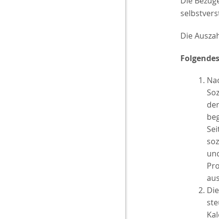
Die Bezüg
selbstvers
Die Auszah
Folgendes 
Nac
Soz
der
beg
Sei
soz
und
Pro
aus
Die
ste
Kal