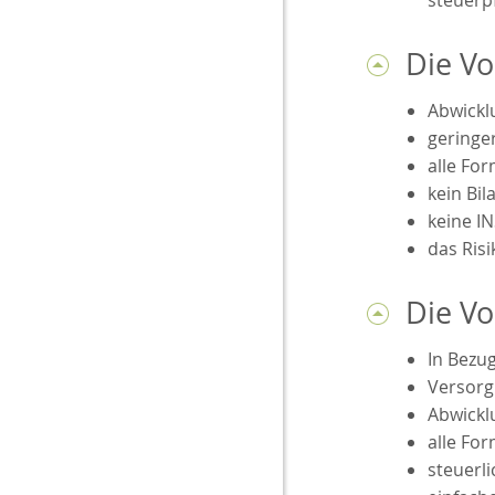
Die Vo
Abwickl
geringe
alle Fo
kein Bi
keine 
das Risi
Die Vo
In Bezug
Versorg
Abwickl
alle Fo
steuerli