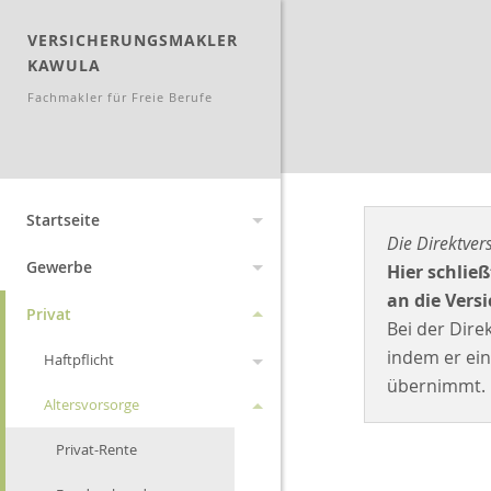
VERSICHERUNGSMAKLER
KAWULA
Fachmakler für Freie Berufe
Startseite
Die Direktver
Aktuelles
Gewerbe
Hier schlie
an die Ver
Angebotsanfragen
Archiv
Manager
Privat
Bei der Dire
Wissenswertes
Änderungen 2026
Neu zum 01.09.2012
indem er ein
Vertrauensschäden
Haftpflicht
übernimmt.
Lexikon
Geschichte und
Änderungen 2012
Fuhrpark
Altersvorsorge
Privathaftpflicht
Entstehung der
Suche
Änderungen 2011
Wechsel Strom,Gas
Versicherungen
Vermieterrechtsschutz
Diensthaftpflicht
Privat-Rente
Leistungen
Änderungen 2010
Warnbutton