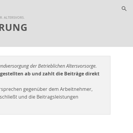
s
R. ALTERSVORS.
ERUNG
undversorgung der Betrieblichen Altersvorsorge.
estellten ab und zahlt die Beiträge direkt
 Versprechen gegenüber dem Arbeitnehmer,
chließt und die Beitragsleistungen