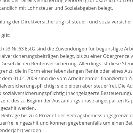
e aus der Direktversicherung gehören grundsätzlich zum e
tändlich mit Lohnsteuer und Sozialabgaben belegt.
lung der Direktversicherung ist steuer- und sozialversiche
gilt:
h §3 Nr.63 EstG sind die Zuwendungen für begünstigte Arb
ialversicherungsbeiträgen belegt, bis zu einer Obergrenze
 Gesetzlichen Rentenversicherung. Allerdings ist diese Ste
renzt, die in Form einer lebenslangen Rente oder eines Au
t dem 01.01.2009 sind die vom Arbeitnehmer finanzierten
ialversicherungspflichtig; sie bleiben aber steuerfrei. Die 
 sozialversicherungspflichtig (nachgelagerte Besteuerung)
zent des zu Beginn der Auszahlungsphase angesparten Kap
gezahlt werden.
 Beiträge bis zu 4 Prozent der Beitragsbemessungsgrenze 
uerfrei eingezahlt und können gegebenenfalls um einen Be
enderjahr) werden.