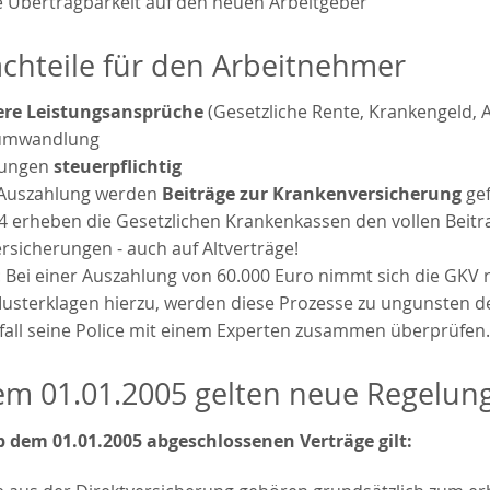
e Übertragbarkeit auf den neuen Arbeitgeber
chteile für den Arbeitnehmer
ere Leistungsansprüche
(Gesetzliche Rente, Krankengeld, A
tumwandlung
lungen
steuerpflichtig
 Auszahlung werden
Beiträge zur Krankenversicherung
gef
04 erheben die Gesetzlichen Krankenkassen den vollen Beitr
rsicherungen - auch auf Altverträge!
: Bei einer Auszahlung von
60.000 Euro
nimmt sich die GKV r
Musterklagen hierzu, werden diese Prozesse zu ungunsten de
sfall seine Police mit einem Experten zusammen überprüfen.
em 01.01.2005 gelten neue Regelun
ab dem 01.01.2005 abgeschlossenen Verträge gilt: