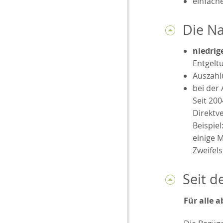
einfach
Die Na
niedrig
Entgel
Auszah
bei der
Seit 20
Direktve
Beispiel
einige 
Zweifel
Seit d
Für alle 