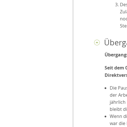
Des
Zu
noc
Ste
Überg
Übergangs
Seit dem 
Direktver
Die Pau
der Arbe
jährlich
bleibt 
Wenn die
war die