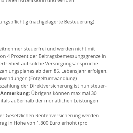
rhaltenen Arbeitslohn und werden
rungspflichtig (nachgelagerte Besteuerung).
eitnehmer steuerfrei und werden nicht mit
 von 4 Prozent der Beitragsbemessungsgrenze in
uerfreiheit auf solche Versorgungsansprüche
szahlungsplanes ab dem 85. Lebensjahr erfolgen.
 Zuwendungen (Entgeltumwandlung)
Auszahlung der Direktversicherung ist nun steuer-
.
Anmerkung:
Übrigens können maximal 30
itals außerhalb der monatlichen Leistungen
der Gesetzlichen Rentenversicherung werden
trag in Höhe von
1.800 Euro
erhöht (pro