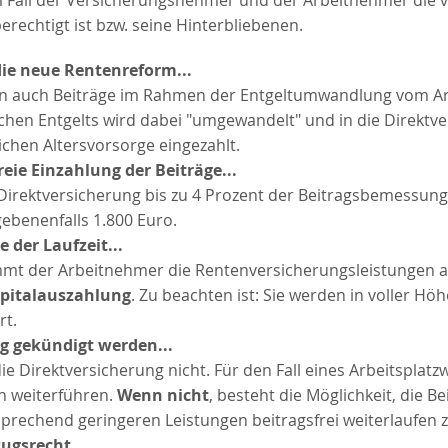
em Fall der Versicherungsnehmer und der Arbeitnehmer die v
rechtigt ist bzw. seine Hinterbliebenen.
ie neue Rentenreform...
en auch Beiträge im Rahmen der Entgeltumwandlung vom Arb
chen Entgelts wird dabei "umgewandelt" und in die Direkt
ichen Altersvorsorge eingezahlt.
reie Einzahlung der Beiträge...
ie Direktversicherung bis zu 4 Prozent der Beitragsbemessu
gebenenfalls
1.800 Euro
.
 der Laufzeit...
mmt der Arbeitnehmer die Rentenversicherungsleistungen a
pitalauszahlung
. Zu beachten ist: Sie werden in voller H
rt.
ig gekündigt werden...
die Direktversicherung nicht. Für den Fall eines Arbeitspla
ch weiterführen.
Wenn nicht
, besteht die Möglichkeit, die B
prechend geringeren Leistungen beitragsfrei weiterlaufen z
ugsrecht...