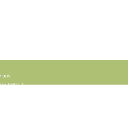
e uns
kler KAWULA
tr. 22
04783
85222
04784