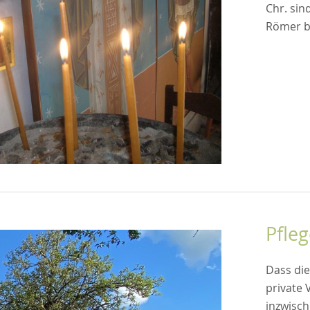
Chr. sin
Römer b
Pfle
Dass die
private 
inzwisc