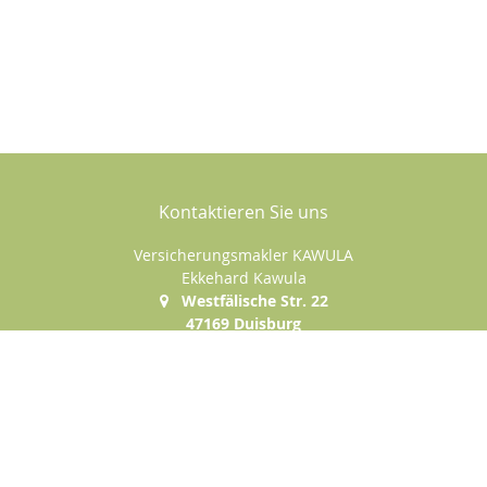
Kontaktieren Sie uns
Versicherungsmakler KAWULA
Ekkehard Kawula
Westfälische Str. 22
47169 Duisburg
+49 (0)203-5004783
+49 (0)177-1585222
+49 (0)203-5004784
e.kawula@t-online.de
Nachricht schreiben